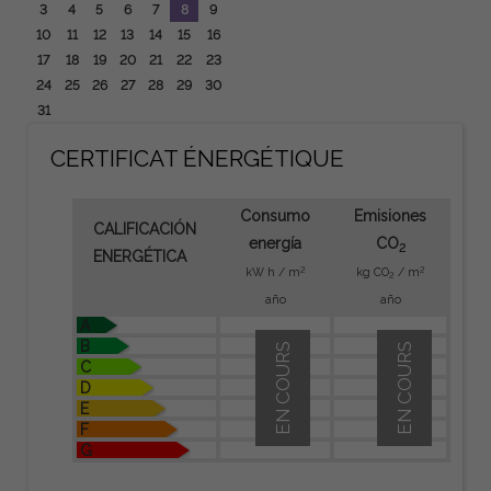
3
4
5
6
7
8
9
10
11
12
13
14
15
16
17
18
19
20
21
22
23
24
25
26
27
28
29
30
31
CERTIFICAT ÉNERGÉTIQUE
Consumo
Emisiones
CALIFICACIÓN
energía
CO
2
ENERGÉTICA
2
2
kW h / m
kg CO
/ m
2
año
año
A
B
EN COURS
EN COURS
C
D
E
F
G