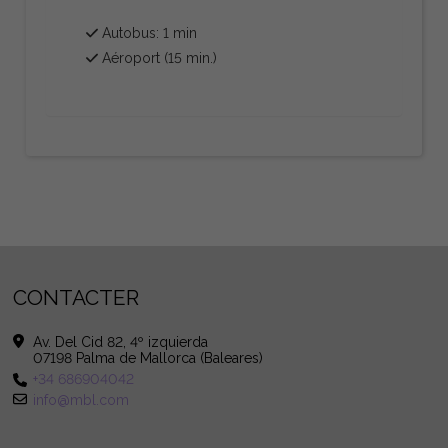
Autobus: 1 min
Aéroport (15 min.)
CONTACTER
Av. Del Cid 82, 4º izquierda
07198 Palma de Mallorca (Baleares)
+34 686904042
info@mbl.com