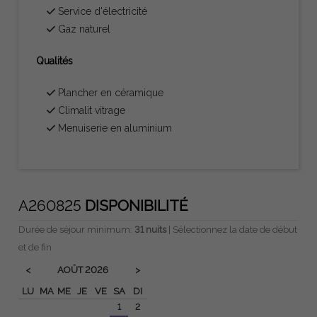
Service d'électricité
Gaz naturel
Qualités
Plancher en céramique
Climalit vitrage
Menuiserie en aluminium
A260825
DISPONIBILITÉ
Durée de séjour minimum:
31 nuits
| Sélectionnez la date de début
et de fin
AOÛT
2026
<
>
LU
MA
ME
JE
VE
SA
DI
1
2