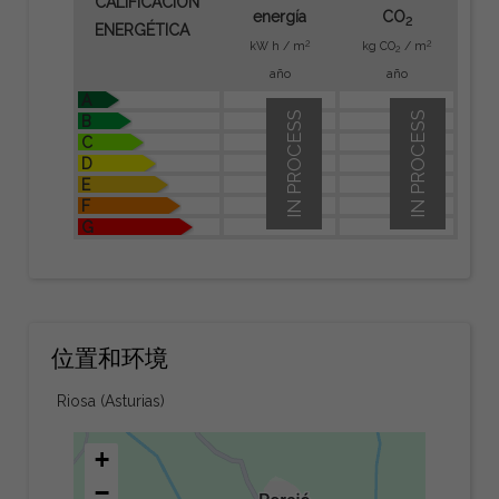
CALIFICACIÓN
energía
CO
2
ENERGÉTICA
2
2
kW h / m
kg CO
/ m
2
año
año
A
IN PROCESS
IN PROCESS
B
C
D
E
F
G
位置和环境
Riosa (Asturias)
+
−