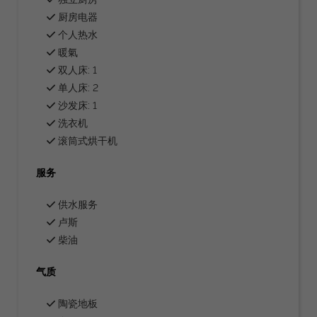
厨房电器
个人热水
暖氣
双人床: 1
单人床: 2
沙发床: 1
洗衣机
滚筒式烘干机
服务
供水服务
卢斯
柴油
气质
陶瓷地板