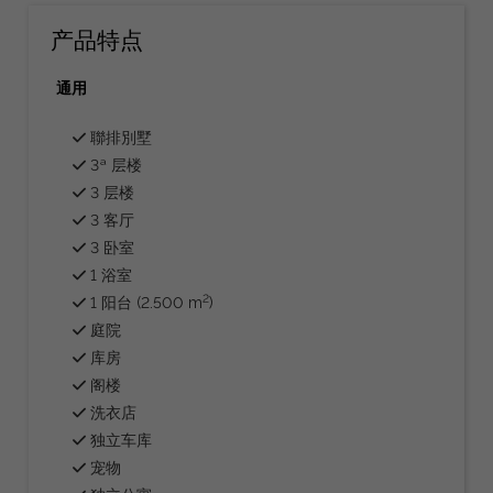
产品特点
通用
聯排別墅
3ª 层楼
3 层楼
3 客厅
3 卧室
1 浴室
2
1 阳台 (2.500 m
)
庭院
库房
阁楼
洗衣店
独立车库
宠物