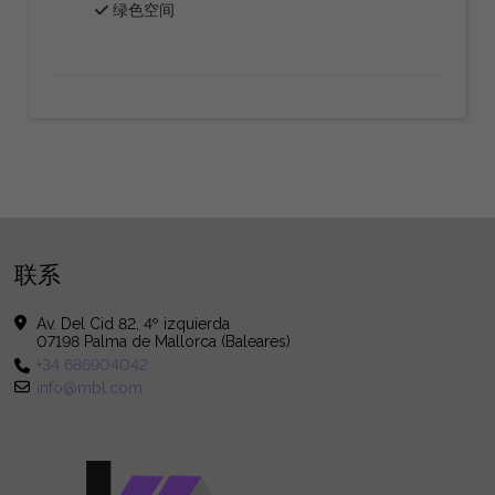
绿色空间
联系
Av. Del Cid 82, 4º izquierda
07198 Palma de Mallorca (Baleares)
+34 686904042
info@mbl.com