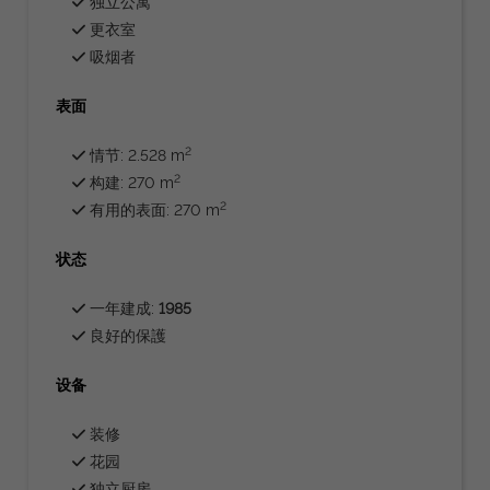
独立公寓
更衣室
吸烟者
表面
2
情节: 2.528 m
2
构建: 270 m
2
有用的表面: 270 m
状态
一年建成:
1985
良好的保護
设备
装修
花园
独立厨房