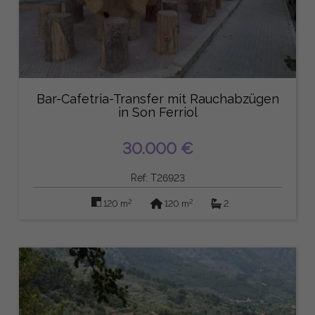
Bar-Cafetria-Transfer mit Rauchabzügen
in Son Ferriol
30.000 €
Ref: T26923
2
2
120 m
120 m
2