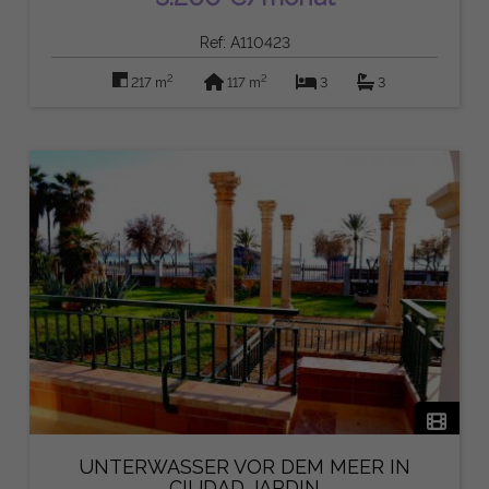
Ref: A110423
2
2
217 m
117 m
3
3
UNTERWASSER VOR DEM MEER IN
CIUDAD JARDIN