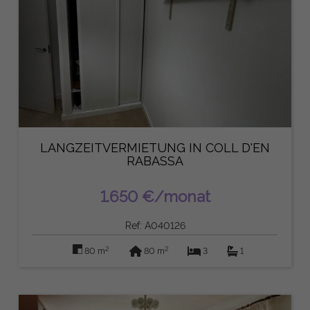
LANGZEITVERMIETUNG IN COLL D'EN
RABASSA
1.650 €/monat
Ref: A040126
2
2
80 m
80 m
3
1