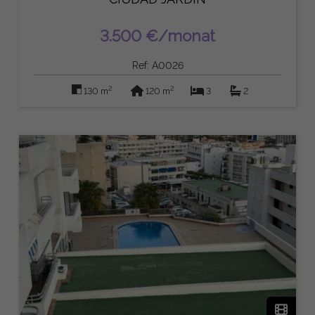
3.500 €/monat
Ref: A0026
2
2
130 m
120 m
3
2