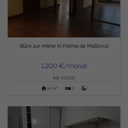
Büro zur miete in Palma de Mallorca
1.200 €/monat
Ref: 010232
2
90 m
2
1