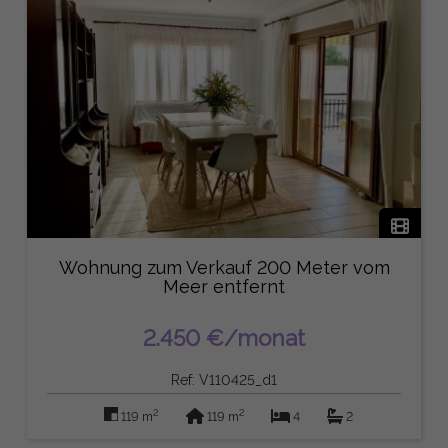
Wohnung zum Verkauf 200 Meter vom
Meer entfernt
2.450 €/monat
Ref: V110425_d1
2
2
119 m
119 m
4
2