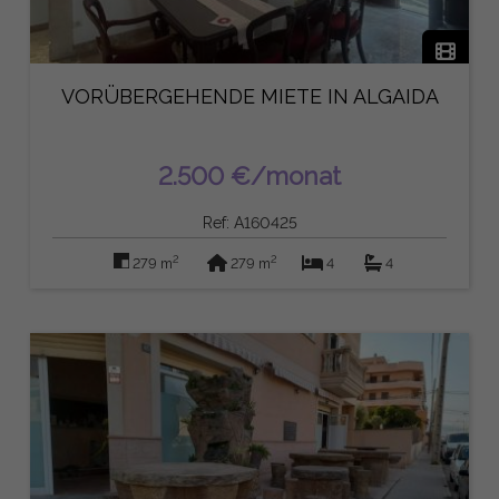
VORÜBERGEHENDE MIETE IN ALGAIDA
2.500 €/monat
Ref: A160425
2
2
279 m
279 m
4
4