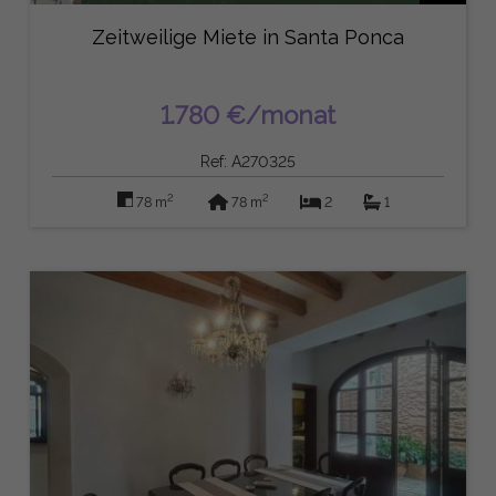
Zeitweilige Miete in Santa Ponca
1.780 €/monat
Ref: A270325
2
2
78 m
78 m
2
1