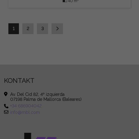
40 m
1
2
3
KONTAKT
Av. Del Cid 82, 4º izquierda
07198 Palma de Mallorca (Baleares)
+34 686904042
info@mbl.com